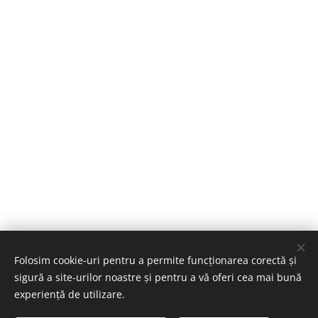
Folosim cookie-uri pentru a permite funcționarea corectă și
sigură a site-urilor noastre și pentru a vă oferi cea mai bună
experiență de utilizare.
tewtm2023